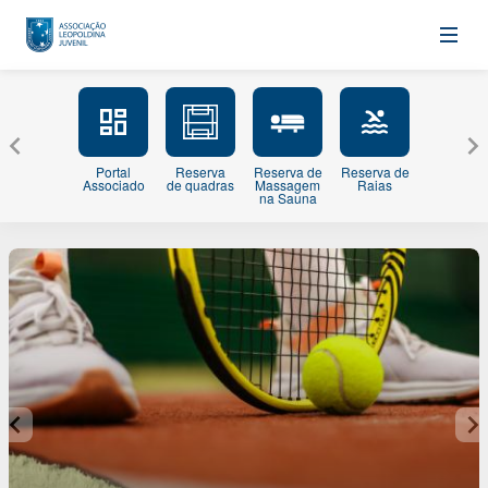
Portal
Reserva
Reserva de
Reserva de
Minhas
Associado
de quadras
Massagem
Raias
Inscriçõe
na Sauna