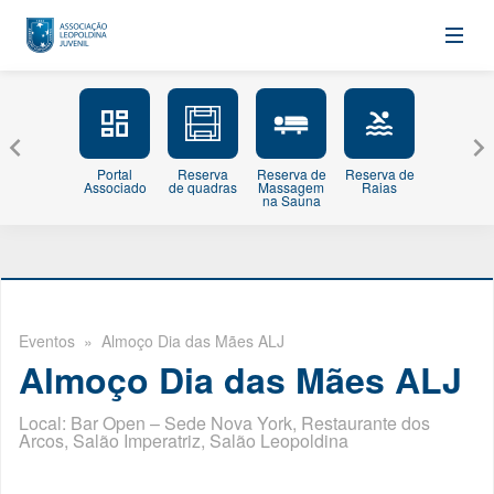
Portal
Reserva
Reserva de
Reserva de
Minhas
Associado
de quadras
Massagem
Raias
Inscriçõe
na Sauna
Eventos
» Almoço Dia das Mães ALJ
Almoço Dia das Mães ALJ
Local: Bar Open – Sede Nova York, Restaurante dos
Arcos, Salão Imperatriz, Salão Leopoldina