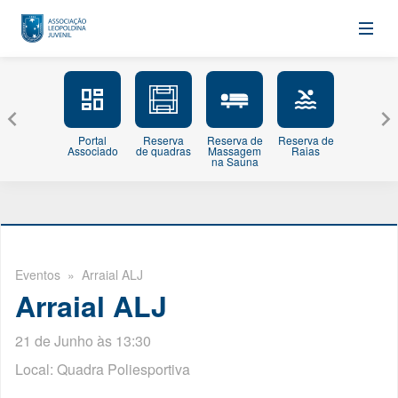
Portal
Reserva
Reserva de
Reserva de
Minhas
Associado
de quadras
Massagem
Raias
Inscriçõe
na Sauna
Eventos
» Arraial ALJ
Arraial ALJ
21 de Junho às 13:30
Local: Quadra Poliesportiva