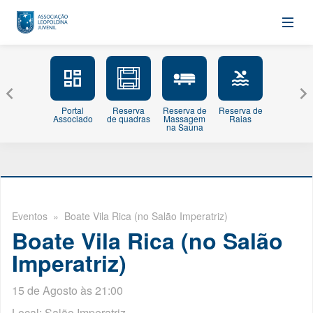
Portal
Reserva
Reserva de
Reserva de
Minhas
Associado
de quadras
Massagem
Raias
Inscriçõe
na Sauna
Eventos
» Boate Vila Rica (no Salão Imperatriz)
Boate Vila Rica (no Salão
Imperatriz)
15 de Agosto às 21:00
Local: Salão Imperatriz