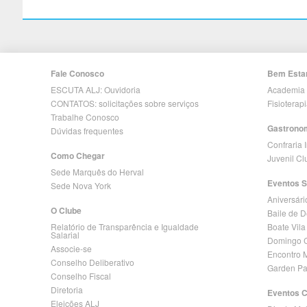
Fale Conosco
Bem Esta
ESCUTA ALJ: Ouvidoria
Academia
CONTATOS: solicitações sobre serviços
Fisioterap
Trabalhe Conosco
Gastrono
Dúvidas frequentes
Confraria 
Como Chegar
Juvenil C
Sede Marquês do Herval
Eventos S
Sede Nova York
Aniversári
O Clube
Baile de 
Relatório de Transparência e Igualdade
Boate Vila
Salarial
Domingo C
Associe-se
Encontro 
Conselho Deliberativo
Garden Pa
Conselho Fiscal
Diretoria
Eventos 
Eleições ALJ