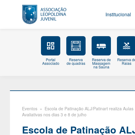
Institucional
Portal
Reserva
Reserva de
Reserva d
Associado
de quadras
Massagem
Raias
na Sauna
Eventos
» Escola de Patinação ALJ/Patinart realiza Aulas
Avaliativas nos dias 3 e 8 de julho
Escola de Patinação ALJ