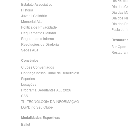
Dia da Mu
Estatuto Associativo
Dia das C
História
Dia das M
Juvenil Solidário
Dia dos N
Memorial ALJ
Dia dos Pa
Política de Privacidade
Festa Jun
Regulamento Eleitoral
Regulamento Interno
Restaura
Resoluções de Diretoria
Bar Open 
Sedes ALJ
Restauran
Convênios
Clubes Conveniados
Conheça nosso Clube de Benefícios!
Esportes
Locações
Programa Debutantes ALJ 2026
SAS
TI - TECNOLOGIA DA INFORMAÇÃO
LGPD no Seu Clube
Modalidades Esportivas
Ballet