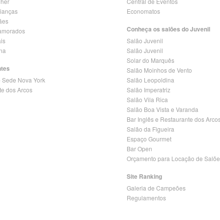
lher
Central de Eventos
rianças
Economatos
ães
Conheça os salões do Juvenil
amorados
is
Salão Juvenil
ina
Salão Juvenil
Solar do Marquês
ntes
Salão Moinhos de Vento
- Sede Nova York
Salão Leopoldina
te dos Arcos
Salão Imperatriz
Salão Vila Rica
Salão Boa Vista e Varanda
Bar Inglês e Restaurante dos Arco
Salão da Figueira
Espaço Gourmet
Bar Open
Orçamento para Locação de Salõe
Site Ranking
Galeria de Campeões
Regulamentos