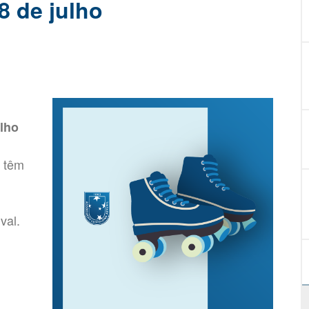
8 de julho
ulho
t têm
val.