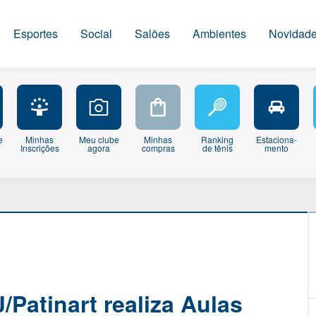
Esportes
Social
Salões
Ambientes
Novidad
e
Minhas
Meu clube
Minhas
Ranking
Estaciona-
Inscrições
agora
compras
de tênis
mento
/Patinart realiza Aulas