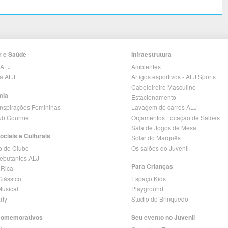
r e Saúde
Infraestrutura
 ALJ
Ambientes
ia ALJ
Artigos esportivos - ALJ Sports
Cabeleireiro Masculino
mia
Estacionamento
Inspirações Femininas
Lavagem de carros ALJ
lub Gourmet
Orçamentos Locação de Salões
Sala de Jogos de Mesa
ociais e Culturais
Solar do Marquês
o do Clube
Os salões do Juvenil
Debutantes ALJ
Para Crianças
 Rica
lássico
Espaço Kids
Musical
Playground
rty
Studio do Brinquedo
Comemorativos
Seu evento no Juvenil