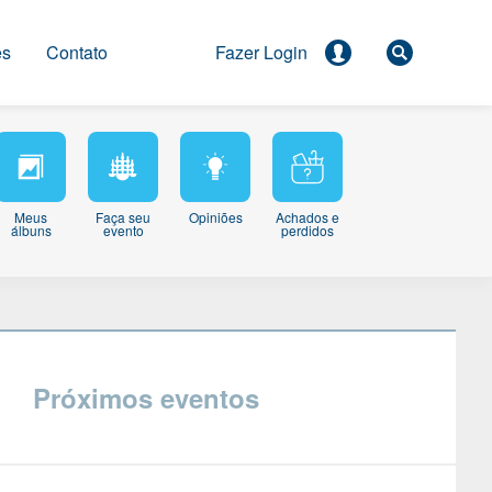
es
Contato
Meus
Faça seu
Opiniões
Achados e
álbuns
evento
perdidos
Próximos eventos