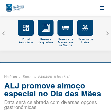
Portal
Reserva
Reserva de
Reserva de
Minhas
Associado
de quadras
Massagem
Raias
Inscriçõe
na Sauna
Notícias
» Social » 24/04/2018 às 15:40
ALJ promove almoço
especial no Dia das Mães
Data será celebrada com diversas opções
gastronômicas