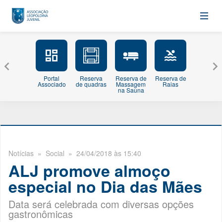
Portal
Reserva
Reserva de
Reserva de
Minhas
Associado
de quadras
Massagem
Raias
Inscriçõe
na Sauna
Notícias
» Social » 24/04/2018 às 15:40
ALJ promove almoço
especial no Dia das Mães
Data será celebrada com diversas opções
gastronômicas