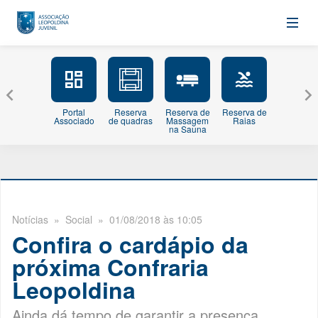
Portal
Reserva
Reserva de
Reserva de
Minhas
Associado
de quadras
Massagem
Raias
Inscriçõe
na Sauna
Notícias
» Social » 01/08/2018 às 10:05
Confira o cardápio da
próxima Confraria
Leopoldina
Ainda dá tempo de garantir a presença