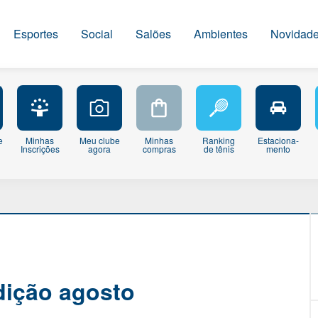
Esportes
Social
Salões
Ambientes
Novidad
e
Minhas
Meu clube
Minhas
Ranking
Estaciona-
Inscrições
agora
compras
de tênis
mento
dição agosto