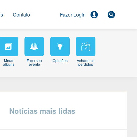
es
Contato
Meus
Faça seu
Opiniões
Achados e
álbuns
evento
perdidos
Notícias mais lidas