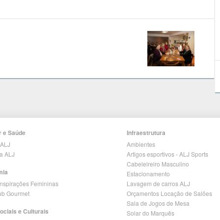
r e Saúde
Infraestrutura
 ALJ
Ambientes
ia ALJ
Artigos esportivos - ALJ Sports
Cabeleireiro Masculino
mia
Estacionamento
Inspirações Femininas
Lavagem de carros ALJ
lub Gourmet
Orçamentos Locação de Salões
Sala de Jogos de Mesa
ociais e Culturais
Solar do Marquês