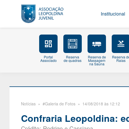
Institucional
Portal
Reserva
Reserva de
Reserva d
Associado
de quadras
Massagem
Raias
na Sauna
Notícias
» #Galeria de Fotos » 14/08/2018 às 12:12
Confraria Leopoldina: e
Crédito: Rodrigo e Cassiana