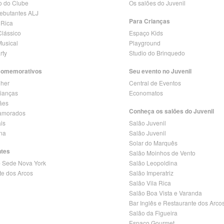
o do Clube
Os salões do Juvenil
Debutantes ALJ
Para Crianças
 Rica
lássico
Espaço Kids
Musical
Playground
rty
Studio do Brinquedo
Comemorativos
Seu evento no Juvenil
lher
Central de Eventos
rianças
Economatos
ães
Conheça os salões do Juvenil
amorados
is
Salão Juvenil
ina
Salão Juvenil
Solar do Marquês
ntes
Salão Moinhos de Vento
- Sede Nova York
Salão Leopoldina
te dos Arcos
Salão Imperatriz
Salão Vila Rica
Salão Boa Vista e Varanda
Bar Inglês e Restaurante dos Arco
Salão da Figueira
Espaço Gourmet