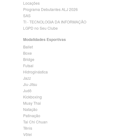
Locações
Programa Debutantes ALJ 2026
SAS
TI - TECNOLOGIA DA INFORMAÇÃO
LGPD no Seu Clube
Modalidades Esportivas
Ballet
Boxe
Bridge
Futsal
Hidroginástica
Jazz
Jiu-Jitsu
Judô
Kickboxing
Muay Thai
Natação
Patinação
Tai Chi Chuan
Tênis
Vôlei