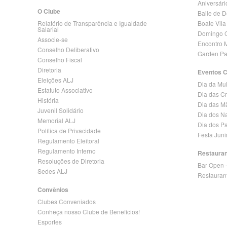
Aniversári
O Clube
Baile de 
Relatório de Transparência e Igualdade
Boate Vila
Salarial
Domingo C
Associe-se
Encontro 
Conselho Deliberativo
Garden Pa
Conselho Fiscal
Diretoria
Eventos 
Eleições ALJ
Dia da Mu
Estatuto Associativo
Dia das C
História
Dia das M
Juvenil Solidário
Dia dos N
Memorial ALJ
Dia dos Pa
Política de Privacidade
Festa Jun
Regulamento Eleitoral
Regulamento Interno
Restaura
Resoluções de Diretoria
Bar Open 
Sedes ALJ
Restauran
Convênios
Clubes Conveniados
Conheça nosso Clube de Benefícios!
Esportes