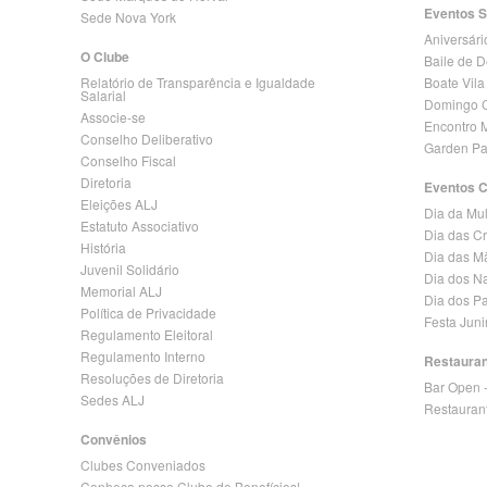
Eventos S
Sede Nova York
Aniversári
O Clube
Baile de 
Relatório de Transparência e Igualdade
Boate Vila
Salarial
Domingo C
Associe-se
Encontro 
Conselho Deliberativo
Garden Pa
Conselho Fiscal
Diretoria
Eventos 
Eleições ALJ
Dia da Mu
Estatuto Associativo
Dia das C
História
Dia das M
Juvenil Solidário
Dia dos N
Memorial ALJ
Dia dos Pa
Política de Privacidade
Festa Jun
Regulamento Eleitoral
Regulamento Interno
Restaura
Resoluções de Diretoria
Bar Open 
Sedes ALJ
Restauran
Convênios
Clubes Conveniados
Conheça nosso Clube de Benefícios!