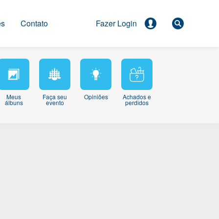
es
Contato
Meus
Faça seu
Opiniões
Achados e
álbuns
evento
perdidos