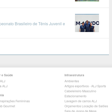
peonato Brasileiro de Tênis Juvenil e
r e Saúde
Infraestrutura
 ALJ
Ambientes
ia ALJ
Artigos esportivos - ALJ Sports
Cabeleireiro Masculino
mia
Estacionamento
Inspirações Femininas
Lavagem de carros ALJ
lub Gourmet
Orçamentos Locação de Salões
Sala de Jogos de Mesa