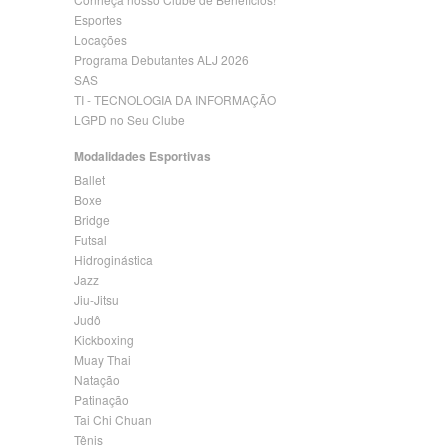
Esportes
Locações
Programa Debutantes ALJ 2026
SAS
TI - TECNOLOGIA DA INFORMAÇÃO
LGPD no Seu Clube
Modalidades Esportivas
Ballet
Boxe
Bridge
Futsal
Hidroginástica
Jazz
Jiu-Jitsu
Judô
Kickboxing
Muay Thai
Natação
Patinação
Tai Chi Chuan
Tênis