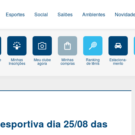
Esportes
Social
Salões
Ambientes
Novidad
e
Minhas
Meu clube
Minhas
Ranking
Estaciona-
Inscrições
agora
compras
de tênis
mento
esportiva dia 25/08 das