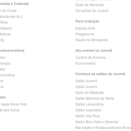
ociais e Culturais
Solar do Marquês
o do Clube
Os salões do Juvenil
Debutantes ALJ
Para Crianças
 Rica
lássico
Espaço Kids
Musical
Playground
rty
Studio do Brinquedo
Comemorativos
Seu evento no Juvenil
lher
Central de Eventos
rianças
Economatos
ães
Conheça os salões do Juvenil
amorados
is
Salão Juvenil
ina
Salão Juvenil
Solar do Marquês
ntes
Salão Moinhos de Vento
- Sede Nova York
Salão Leopoldina
te dos Arcos
Salão Imperatriz
Salão Vila Rica
Salão Boa Vista e Varanda
Bar Inglês e Restaurante dos Arco