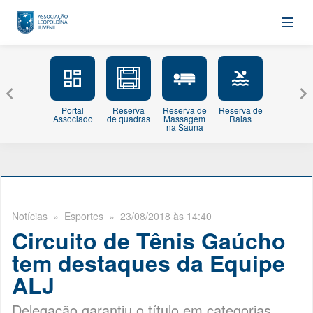
Portal
Reserva
Reserva de
Reserva de
Minhas
Associado
de quadras
Massagem
Raias
Inscriçõe
na Sauna
Notícias
» Esportes » 23/08/2018 às 14:40
Circuito de Tênis Gaúcho
tem destaques da Equipe
ALJ
Delegação garantiu o título em categorias