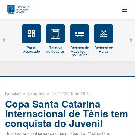
Portal
Reserva
Reserva de
Reserva de
Minhas
Associado
de quadras
Massagem
Raias
Inscriçõe
na Sauna
Notícias
» Esportes » 16/10/2018 às 16:11
Copa Santa Catarina
Internacional de Tênis tem
conquista do Juvenil
Jogos aconteceram em Santa Catarina