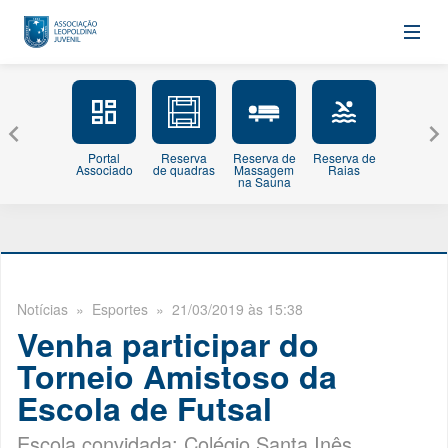
Portal
Reserva
Reserva de
Reserva de
Minhas
Associado
de quadras
Massagem
Raias
Inscriçõe
na Sauna
Notícias
» Esportes » 21/03/2019 às 15:38
Venha participar do
Torneio Amistoso da
Escola de Futsal
Escola convidada: Colégio Santa Inês.