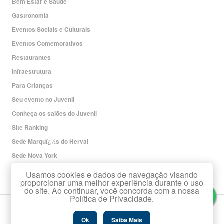
Bem Estar e Saúde
Gastronomia
Eventos Sociais e Culturais
Eventos Comemorativos
Restaurantes
Infraestrutura
Para Crianças
Seu evento no Juvenil
Conheça os salões do Juvenil
Site Ranking
Sede Marquï¿½s do Herval
Sede Nova York
Redes Sociais
Usamos cookies e dados de navegação visando
proporcionar uma melhor experiência durante o uso
do site. Ao continuar, você concorda com a nossa
Política de Privacidade.
Copyright Associaï¿½ï¿½o Leopoldina Juvenil.
Todos os direitos reservados.
Ok
Saiba Mais