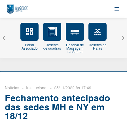
Portal
Reserva
Reserva de
Reserva de
Minhas
Associado
de quadras
Massagem
Raias
Inscriçõe
na Sauna
Notícias
» Institucional » 25/11/2022 às 17:49
Fechamento antecipado
das sedes MH e NY em
18/12