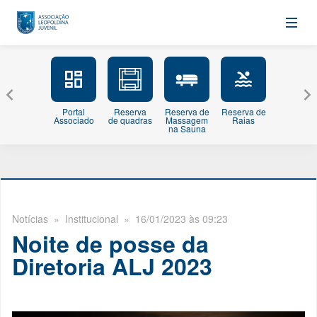
Portal
Reserva
Reserva de
Reserva de
Minhas
Associado
de quadras
Massagem
Raias
Inscriçõe
na Sauna
Notícias
» Institucional » 16/01/2023 às 09:23
Noite de posse da
Diretoria ALJ 2023