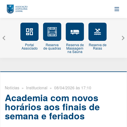
Portal
Reserva
Reserva de
Reserva de
Minhas
Associado
de quadras
Massagem
Raias
Inscriçõe
na Sauna
Notícias
» Institucional » 08/04/2026 às 17:10
Academia com novos
horários aos finais de
semana e feriados