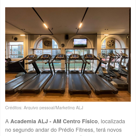
Créditos: Arquivo pessoal/Marketing ALJ
A
, localizada
Academia ALJ - AM Centro Físico
no segundo andar do Prédio Fitness, terá novos