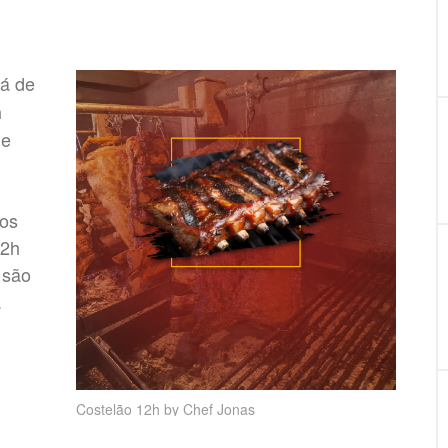
á de
h
 e
dos
12h
 são
a
Costelão 12h by Chef Jonas