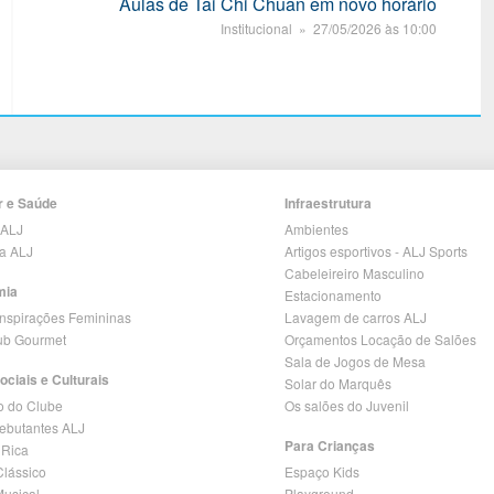
Aulas de Tai Chi Chuan em novo horário
Institucional » 27/05/2026 às 10:00
r e Saúde
Infraestrutura
 ALJ
Ambientes
ia ALJ
Artigos esportivos - ALJ Sports
Cabeleireiro Masculino
mia
Estacionamento
Inspirações Femininas
Lavagem de carros ALJ
lub Gourmet
Orçamentos Locação de Salões
Sala de Jogos de Mesa
ociais e Culturais
Solar do Marquês
o do Clube
Os salões do Juvenil
Debutantes ALJ
Para Crianças
 Rica
lássico
Espaço Kids
Musical
Playground