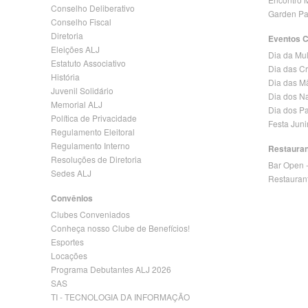
Conselho Deliberativo
Garden Pa
Conselho Fiscal
Diretoria
Eventos 
Eleições ALJ
Dia da Mu
Estatuto Associativo
Dia das C
História
Dia das M
Juvenil Solidário
Dia dos N
Memorial ALJ
Dia dos Pa
Política de Privacidade
Festa Jun
Regulamento Eleitoral
Regulamento Interno
Restaura
Resoluções de Diretoria
Bar Open 
Sedes ALJ
Restauran
Convênios
Clubes Conveniados
Conheça nosso Clube de Benefícios!
Esportes
Locações
Programa Debutantes ALJ 2026
SAS
TI - TECNOLOGIA DA INFORMAÇÃO