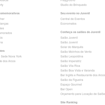
rty
Studio do Brinquedo
Comemorativos
Seu evento no Juvenil
lher
Central de Eventos
rianças
Economatos
ães
Conheça os salões do Juvenil
amorados
is
Salão Juvenil
ina
Salão Juvenil
Solar do Marquês
ntes
Salão Moinhos de Vento
- Sede Nova York
Salão Leopoldina
te dos Arcos
Salão Imperatriz
Salão Vila Rica
Salão Boa Vista e Varanda
Bar Inglês e Restaurante dos Arco
Salão da Figueira
Espaço Gourmet
Bar Open
Orçamento para Locação de Salõe
Site Ranking