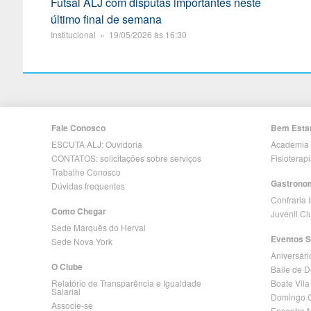
Futsal ALJ com disputas importantes neste
último final de semana
Institucional » 19/05/2026 às 16:30
Fale Conosco
Bem Esta
ESCUTA ALJ: Ouvidoria
Academia
CONTATOS: solicitações sobre serviços
Fisioterap
Trabalhe Conosco
Gastrono
Dúvidas frequentes
Confraria 
Como Chegar
Juvenil C
Sede Marquês do Herval
Eventos S
Sede Nova York
Aniversári
O Clube
Baile de 
Relatório de Transparência e Igualdade
Boate Vila
Salarial
Domingo C
Associe-se
Encontro 