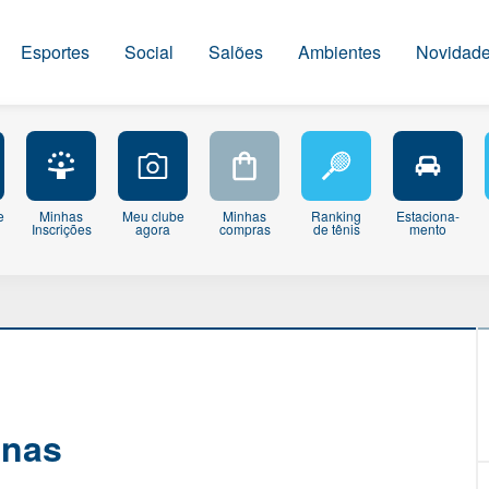
Esportes
Social
Salões
Ambientes
Novidad
e
Minhas
Meu clube
Minhas
Ranking
Estaciona-
Inscrições
agora
compras
de tênis
mento
onas