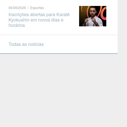
06/08/2026 / Esportes
Inscrições abertas para Karatê
Kyokushin em novos dias e
horários
Todas as notícias