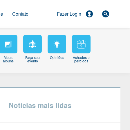
es
Contato
Meus
Faça seu
Opiniões
Achados e
álbuns
evento
perdidos
Notícias mais lidas