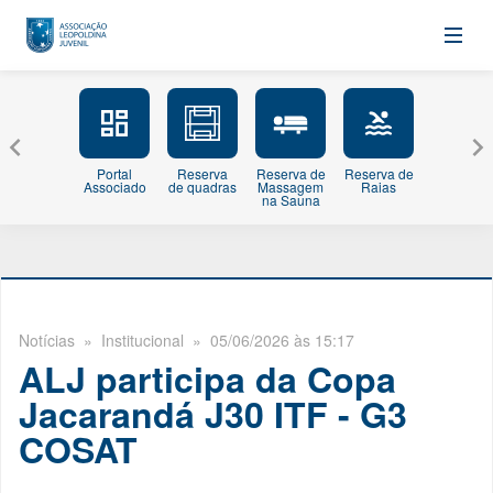
Portal
Reserva
Reserva de
Reserva de
Minhas
Associado
de quadras
Massagem
Raias
Inscriçõe
na Sauna
Notícias
» Institucional » 05/06/2026 às 15:17
ALJ participa da Copa
Jacarandá J30 ITF - G3
COSAT