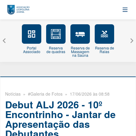
Portal
Reserva
Reserva de
Reserva de
Minhas
Associado
de quadras
Massagem
Raias
Inscriçõe
na Sauna
Notícias
» #Galeria de Fotos » 17/06/2026 às 08:58
Debut ALJ 2026 - 10º
Encontrinho - Jantar de
Apresentação das
Debutantes