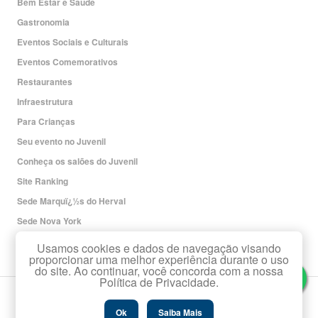
Bem Estar e Saúde
Gastronomia
Eventos Sociais e Culturais
Eventos Comemorativos
Restaurantes
Infraestrutura
Para Crianças
Seu evento no Juvenil
Conheça os salões do Juvenil
Site Ranking
Sede Marquï¿½s do Herval
Sede Nova York
Redes Sociais
Usamos cookies e dados de navegação visando
proporcionar uma melhor experiência durante o uso
do site. Ao continuar, você concorda com a nossa
Política de Privacidade.
Copyright Associaï¿½ï¿½o Leopoldina Juvenil.
Todos os direitos reservados.
Ok
Saiba Mais