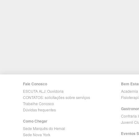
Fale Conosco
Bem Esta
ESCUTA ALJ: Ouvidoria
Academia
CONTATOS: solicitações sobre serviços
Fisioterap
Trabalhe Conosco
Gastrono
Dúvidas frequentes
Confraria 
Como Chegar
Juvenil C
Sede Marquês do Herval
Eventos S
Sede Nova York