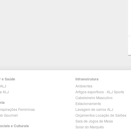
r e Saúde
Infraestrutura
 ALJ
Ambientes
ia ALJ
Artigos esportivos - ALJ Sports
Cabeleireiro Masculino
mia
Estacionamento
Inspirações Femininas
Lavagem de carros ALJ
lub Gourmet
Orçamentos Locação de Salões
Sala de Jogos de Mesa
ociais e Culturais
Solar do Marquês