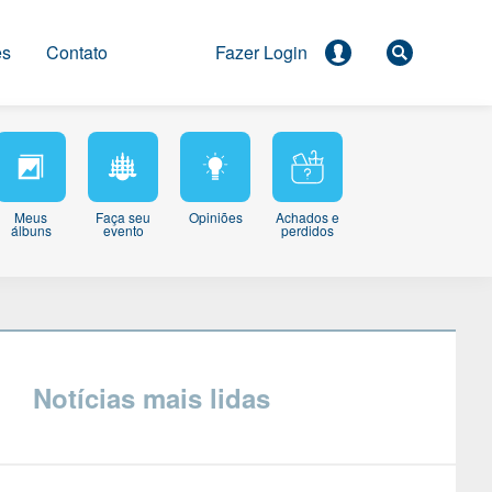
es
Contato
Meus
Faça seu
Opiniões
Achados e
álbuns
evento
perdidos
Notícias mais lidas