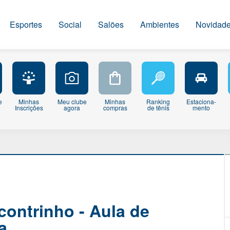
Esportes
Social
Salões
Ambientes
Novidad
e
Minhas
Meu clube
Minhas
Ranking
Estaciona-
Inscrições
agora
compras
de tênis
mento
contrinho - Aula de
a