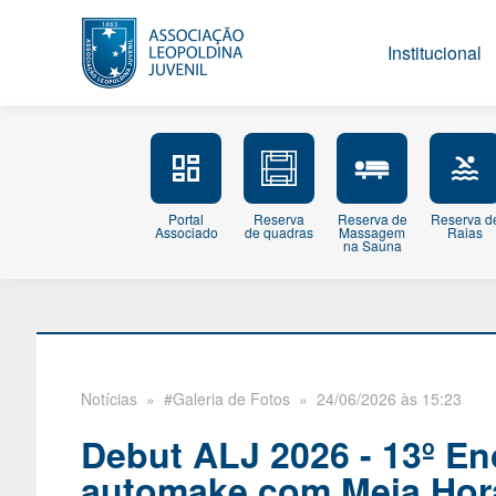
Institucional
Portal
Reserva
Reserva de
Reserva d
Associado
de quadras
Massagem
Raias
na Sauna
Notícias
» #Galeria de Fotos » 24/06/2026 às 15:23
Debut ALJ 2026 - 13º En
automake com Meia Hor