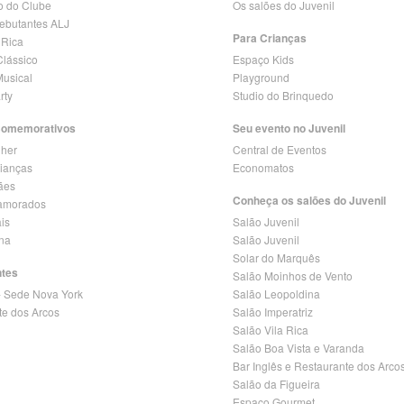
o do Clube
Os salões do Juvenil
Debutantes ALJ
Para Crianças
 Rica
lássico
Espaço Kids
Musical
Playground
rty
Studio do Brinquedo
Comemorativos
Seu evento no Juvenil
lher
Central de Eventos
rianças
Economatos
ães
Conheça os salões do Juvenil
amorados
is
Salão Juvenil
ina
Salão Juvenil
Solar do Marquês
ntes
Salão Moinhos de Vento
- Sede Nova York
Salão Leopoldina
te dos Arcos
Salão Imperatriz
Salão Vila Rica
Salão Boa Vista e Varanda
Bar Inglês e Restaurante dos Arco
Salão da Figueira
Espaço Gourmet