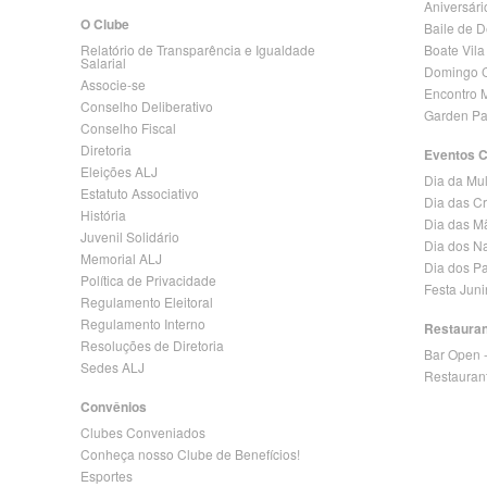
Aniversári
O Clube
Baile de 
Relatório de Transparência e Igualdade
Boate Vila
Salarial
Domingo C
Associe-se
Encontro 
Conselho Deliberativo
Garden Pa
Conselho Fiscal
Diretoria
Eventos 
Eleições ALJ
Dia da Mu
Estatuto Associativo
Dia das C
História
Dia das M
Juvenil Solidário
Dia dos N
Memorial ALJ
Dia dos Pa
Política de Privacidade
Festa Jun
Regulamento Eleitoral
Regulamento Interno
Restaura
Resoluções de Diretoria
Bar Open 
Sedes ALJ
Restauran
Convênios
Clubes Conveniados
Conheça nosso Clube de Benefícios!
Esportes