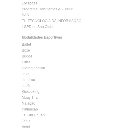
Locações
Programa Debutantes ALJ 2026
SAS
TI - TECNOLOGIA DA INFORMAÇÃO
LGPD no Seu Clube
Modalidades Esportivas
Ballet
Boxe
Bridge
Futsal
Hidroginástica
Jazz
Jiu-Jitsu
Judô
Kickboxing
Muay Thai
Natação
Patinação
Tai Chi Chuan
Tênis
Vôlei