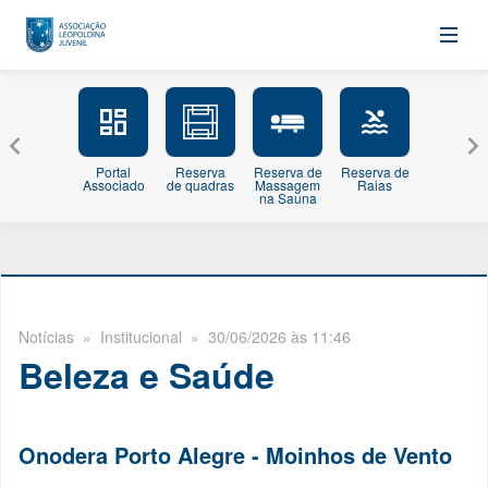
Portal
Reserva
Reserva de
Reserva de
Minhas
Associado
de quadras
Massagem
Raias
Inscriçõe
na Sauna
Notícias
» Institucional » 30/06/2026 às 11:46
Beleza e Saúde
Onodera Porto Alegre - Moinhos de Vento