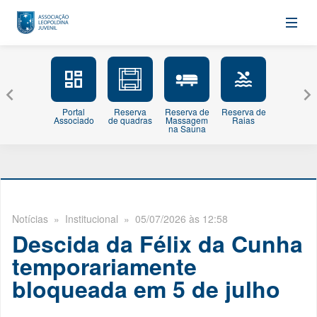
Portal
Reserva
Reserva de
Reserva de
Minhas
Associado
de quadras
Massagem
Raias
Inscriçõe
na Sauna
Notícias
» Institucional » 05/07/2026 às 12:58
Descida da Félix da Cunha
temporariamente
bloqueada em 5 de julho