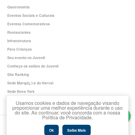
Gastronomia
Eventos Sociais e Culturais
Eventos Comemorativos
Restaurantes
Infraestrutura
Para Crianças
Seu evento no Juvenil
Conheça os salões do Juvenil
Site Ranking
Sede Marquï¿½s do Herval
Sede Nova York
Redes Sociais
Usamos cookies e dados de navegação visando
proporcionar uma melhor experiência durante o uso
do site. Ao continuar, você concorda com a nossa
Política de Privacidade.
Copyright Associaï¿½ï¿½o Leopoldina Juvenil.
Todos os direitos reservados.
Ok
Saiba Mais