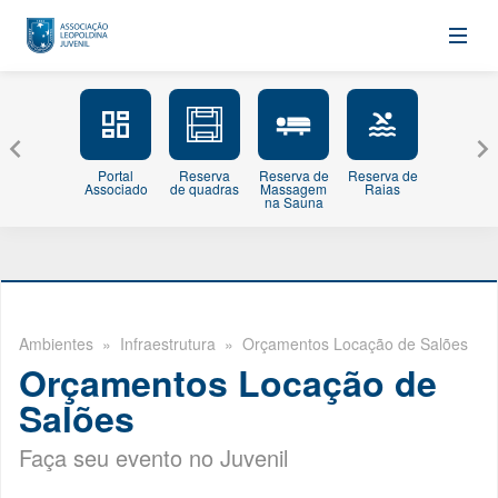
Portal
Reserva
Reserva de
Reserva de
Minhas
Associado
de quadras
Massagem
Raias
Inscriçõe
na Sauna
Ambientes » Infraestrutura » Orçamentos Locação de Salões
Orçamentos Locação de
Salões
Faça seu evento no Juvenil