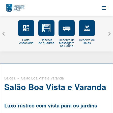
Portal
Reserva
Reserva de
Reserva de
Minhas
Associado
de quadras
Massagem
Raias
Inscriçõe
na Sauna
Salões
» Salão Boa Vista e Varanda
Salão Boa Vista e Varanda
Luxo rústico com vista para os jardins