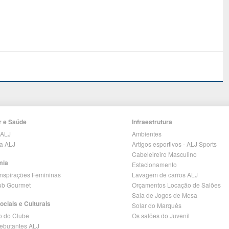
r e Saúde
Infraestrutura
 ALJ
Ambientes
ia ALJ
Artigos esportivos - ALJ Sports
Cabeleireiro Masculino
mia
Estacionamento
Inspirações Femininas
Lavagem de carros ALJ
lub Gourmet
Orçamentos Locação de Salões
Sala de Jogos de Mesa
ociais e Culturais
Solar do Marquês
o do Clube
Os salões do Juvenil
Debutantes ALJ