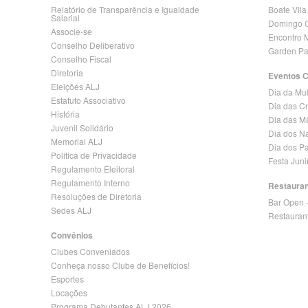
Relatório de Transparência e Igualdade
Boate Vila
Salarial
Domingo C
Associe-se
Encontro 
Conselho Deliberativo
Garden Pa
Conselho Fiscal
Diretoria
Eventos 
Eleições ALJ
Dia da Mu
Estatuto Associativo
Dia das C
História
Dia das M
Juvenil Solidário
Dia dos N
Memorial ALJ
Dia dos Pa
Política de Privacidade
Festa Jun
Regulamento Eleitoral
Regulamento Interno
Restaura
Resoluções de Diretoria
Bar Open 
Sedes ALJ
Restauran
Convênios
Clubes Conveniados
Conheça nosso Clube de Benefícios!
Esportes
Locações
Programa Debutantes ALJ 2026