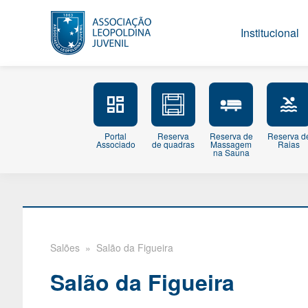
Institucional
Portal
Reserva
Reserva de
Reserva d
Associado
de quadras
Massagem
Raias
na Sauna
Salões
» Salão da Figueira
Salão da Figueira