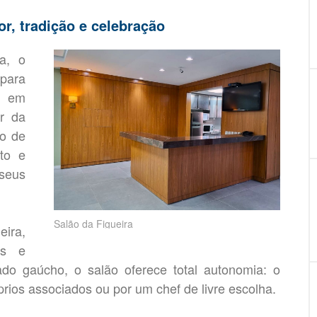
or, tradição e celebração
a, o
para
s em
or da
ro de
rto e
seus
Salão da Figueira
ira,
as e
sado gaúcho, o salão oferece total autonomia: o
prios associados ou por um chef de livre escolha.