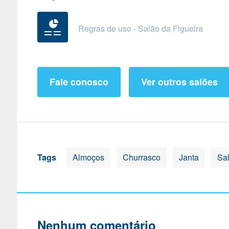
Regras de uso - Salão da Figueira
Fale conosco
Ver outros salões
Tags
Almoços
Churrasco
Janta
Sa
Nenhum comentário