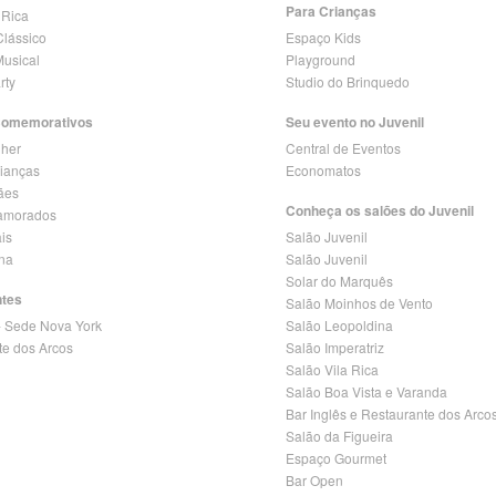
Para Crianças
 Rica
lássico
Espaço Kids
Musical
Playground
rty
Studio do Brinquedo
Comemorativos
Seu evento no Juvenil
lher
Central de Eventos
rianças
Economatos
ães
Conheça os salões do Juvenil
amorados
is
Salão Juvenil
ina
Salão Juvenil
Solar do Marquês
ntes
Salão Moinhos de Vento
- Sede Nova York
Salão Leopoldina
te dos Arcos
Salão Imperatriz
Salão Vila Rica
Salão Boa Vista e Varanda
Bar Inglês e Restaurante dos Arco
Salão da Figueira
Espaço Gourmet
Bar Open