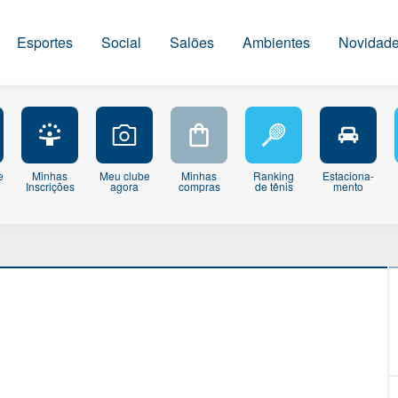
Esportes
Social
Salões
Ambientes
Novidad
e
Minhas
Meu clube
Minhas
Ranking
Estaciona-
Inscrições
agora
compras
de tênis
mento